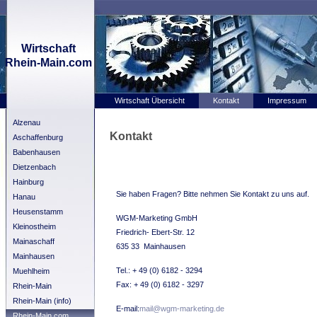
Wirtschaft
Rhein-Main.com
Wirtschaft Übersicht
Kontakt
Impressum
Alzenau
Kontakt
Aschaffenburg
Babenhausen
Dietzenbach
Hainburg
Sie haben Fragen? Bitte nehmen Sie Kontakt zu uns auf.
Hanau
Heusenstamm
WGM-Marketing GmbH
Kleinostheim
Friedrich- Ebert-Str. 12
Mainaschaff
635 33 Mainhausen
Mainhausen
Tel.: + 49 (0) 6182 - 3294
Muehlheim
Fax: + 49 (0) 6182 - 3297
Rhein-Main
Rhein-Main (info)
E-mail:
mail@wgm-marketing.de
Rhein-Main.com