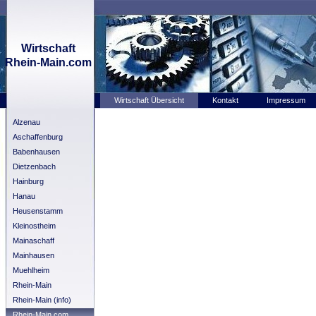
Wirtschaft
Rhein-Main.com
Wirtschaft Übersicht
Kontakt
Impressum
Alzenau
Aschaffenburg
Babenhausen
Dietzenbach
Hainburg
Hanau
Heusenstamm
Kleinostheim
Mainaschaff
Mainhausen
Muehlheim
Rhein-Main
Rhein-Main (info)
Rhein-Main.com